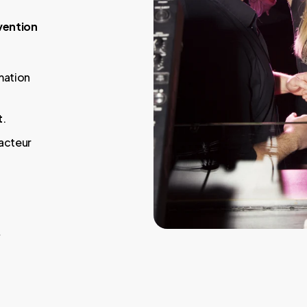
vention
mation
t
.
’acteur
.