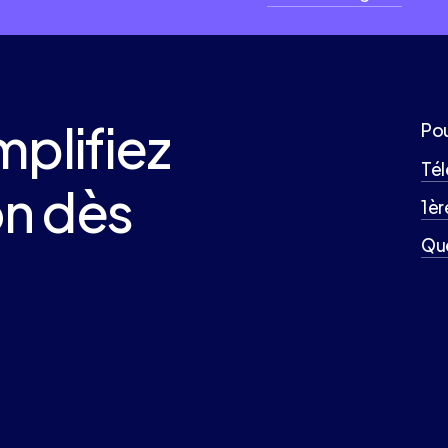
mplifiez
Pou
Té
on
dès
1èr
Que