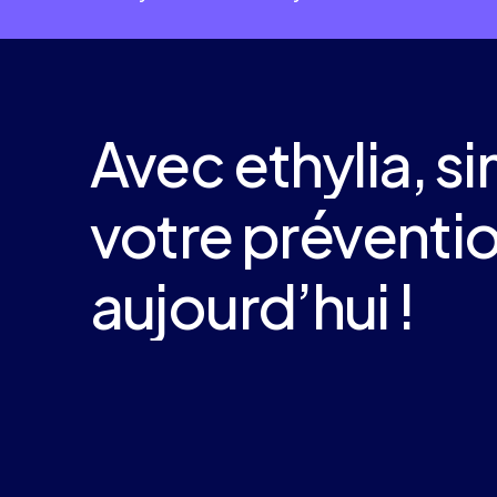
Avec
ethylia,
si
votre
préventi
aujourd’hui
!